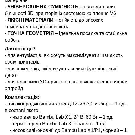
матеріали
-
УНІВЕРСАЛЬНА СУМІСНІСТЬ
– підходить для
більшості 3D-принтерів із системою кріплення V6
-
ЯКІСНІ МАТЕРІАЛИ
– стійкість до високих
температур та довговічність
-
ТОЧНА ГЕОМЕТРІЯ
– ідеальна посадка та стабільна
робота
Для кого це?
- для ентузіастів, які хочуть максимізувати швидкість
своїх принтерів
- для інженерів, які друкують великі функціональні
деталі
- для власників 3D-принтерів, які шукають ефективний
апгрейд
Комплектація:
- високопродуктивний хотенд TZ-V6-3.0 у зборі – 1 од.,
в составі якого:
-
нагрівач до Bambu Lab X1, 24 В, 60 Вт
– 1 од.
-
термістор до Bambu Lab X1 крапля
– 1 од.
-
носок силіконовий до Bambu Lab X1/P1, чорний
– 1