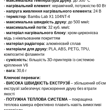
-
максимальна температура друку
: до 300 °C
-
нагрівальний елемент
: керамічний, потужністю 60 Вт
-
напруга живлення нагрівального елемента
: 24 В
-
термістор
:
Bambu Lab X1
104NT-4
-
максимальна швидкість друку
: до 500 мм/с
-
максимальний потік
: 32 куб. мм/с
-
матеріал нагрівального блоку
: хром-цирконієва
мідь з нікельованим покриттям
- матеріал радіатора:
алюмінієвий сплав
-
матеріали для друку:
PLA, ABS, PETG, TPU,
композитні філаменти
-
сумісність:
більшість 3D-принтерів із системою
кріплення V6
-
вага
: 30,6 г
Ключові переваги:
-
ВИСОКА ШВИДКІСТЬ ЕКСТРУЗІЇ
– збільшений об'єм
екструзії забезпечує прискорення друку без втрати
якості
-
ПОТУЖНА ТЕПЛОВА СИСТЕМА
– покращена
теплова камера ефективно плавить навіть вимогливі