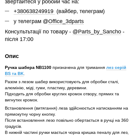
звертайтеся у робоий час на:
+380638249919
(вайбер, телеграм)
у телеграм @
Office_3dparts
Консультьтації по товару -
@Parts_by_Sancho
-
після 17:00
Опис
Ручка шабера NB1100
призначена для тримання
лез серій
BS та BK
.
Разом з лезом шабер використовують для обробки сталі,
алюмінію, міді, гуми, пластику, деревини.
Підходить для обробки круглих кромок отвору, прямих та
вигнутих кромок.
Встановлення (витягання) леза здійснюється натисканням на
прямокутну чорну кнопку.
Після встановлення лезо повільно обертається в ручці на 360
градусів.
В нижній частині ручки мається чорна кришка пеналу для лез,