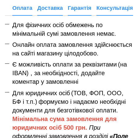
Оплата
Доставка
Гарантія
Консультація
Для фізичних осіб обмежень по
мінімальній сумі замовлення немає.
Онлайн оплата замовлення здійснюється
на сайті магазину цілодобово.
Є можливість оплати за реквізитами
(на
IBAN) , за необхідності, додайте
коментар у замовленні
Для юридичних осіб
(ТОВ, ФОП, ООО,
БФ і т.п.)
формуємо і надаємо необхідні
документи для безготівкової оплати.
Мінімальна сума замовлення дл
я
юридичних осіб
500 грн.
При
оформленні замовлення в розділі
«Поле