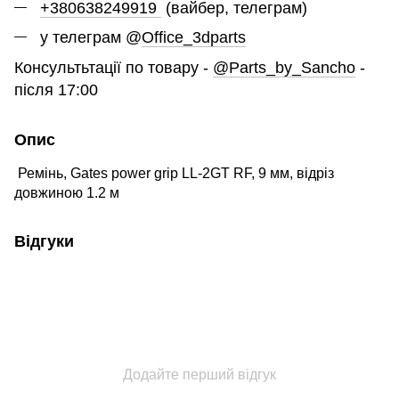
+380638249919
(вайбер, телеграм)
у телеграм @
Office_3dparts
Консультьтації по товару -
@Parts_by_Sancho
-
після 17:00
Опис
Ремінь, Gates power grip LL-2GT RF, 9 мм, відріз
довжиною 1.2 м
Відгуки
Додайте перший відгук